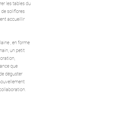
rer les tables du
de soliflores
ent accueillir
laine , en forme
main, un petit
oration,
fiance que
 de déguster
 nouvellement
 collaboration.