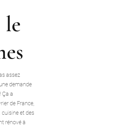
 le
mes
pas assez
 à une demande
 ! Ça a
rier de France,
 cuisine et des
nt rénové à