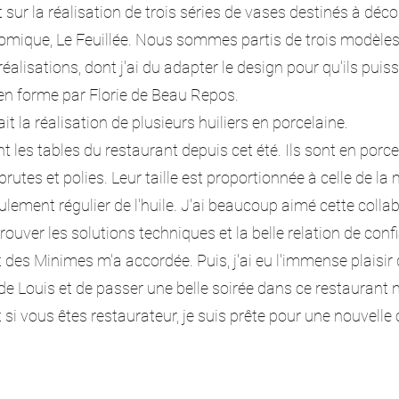
sur la réalisation de trois séries de vases destinés à déco
omique, Le Feuillée. Nous sommes partis de trois modèles 
alisations, dont j'ai du adapter le design pour qu'ils puiss
en forme par Florie de Beau Repos.
t la réalisation de plusieurs huiliers en porcelaine.
t les tables du restaurant depuis cet été. Ils sont en porce
brutes et polies. Leur taille est proportionnée à celle de la 
lement régulier de l'huile. J'ai beaucoup aimé cette collab
trouver les solutions techniques et la belle relation de con
 des Minimes m'a accordée. Puis, j'ai eu l'immense plaisir
e de Louis et de passer une belle soirée dans ce restaurant
Et si vous êtes restaurateur, je suis prête pour une nouvelle