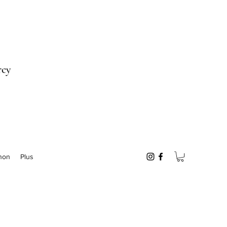
rcy
non
Plus