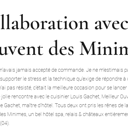
llaboration avec
uvent des Mini
e n'avais jamais accepté de commande. Je ne m'estimais 
supporter le stress et la technique qu'exige de répondre
n'ai pas résisté, c'était la meilleure occasion pour se lancer
lie rencontre avec le cuisinier Louis Gachet, Meilleur Ouv
 Gachet, maître d'hôtel. Tous deux ont pris les rênes de la
es Minimes, un bel hôtel spa, relais & châteaux entièreme
(04).