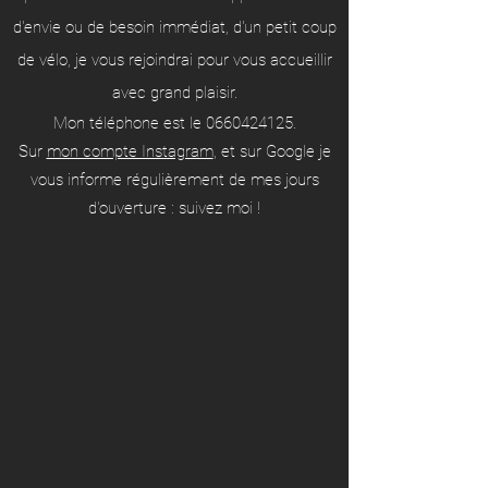
d'envie ou de besoin immédiat, d'un petit coup
de vélo, je vous rejoindrai pour vous accueillir
avec grand plaisir.
Mon téléphone est le
0660424125
.
Sur
mon compte Instagram
, et sur Google je
vous informe régulièrement de mes jours
d'ouverture : suivez moi !