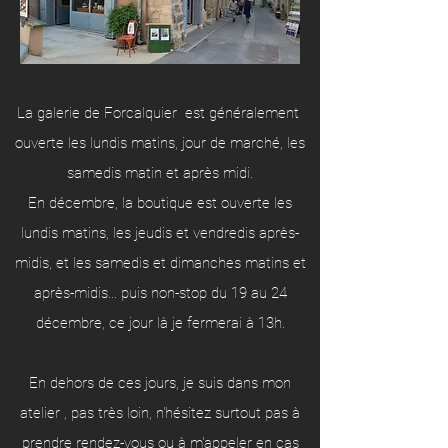
La galerie de Forcalquier est généralement
ouverte les lundis matins, jour de marché, les
samedis matin et après midi.
En décembre, la boutique est ouverte les
lundis matins, les jeudis et vendredis après-
midis, et les samedis et dimanches matins et
après-midis... puis non-stop du 19 au 24
décembre, ce jour là je fermerai à 13h.
En dehors de ces jours, je suis dans mon
atelier , pas très loin, n'hésitez surtout pas à
prendre rendez-vous ou à m'appeler en cas