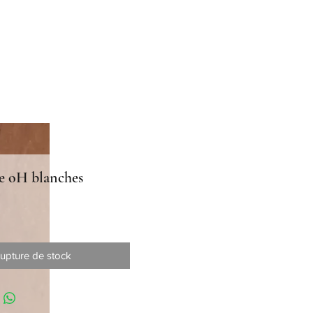
e oH blanches
x
upture de stock