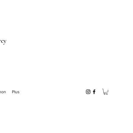
rcy
non
Plus