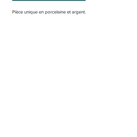
Pièce unique en porcelaine et argent.
Formulaire d'abonnement
OK
bobolceramics@gmail.com
0660424125
©2019 by bobolceramics.com. Proudly created with